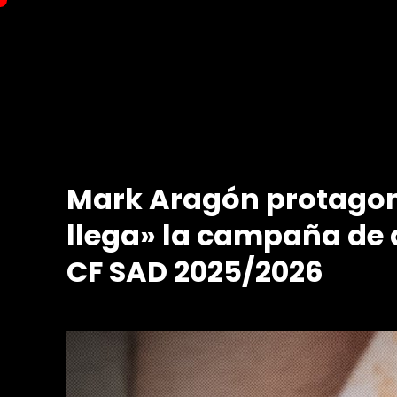
Saltar
al
contenido
Mark Aragón protagon
llega» la campaña de 
CF SAD 2025/2026