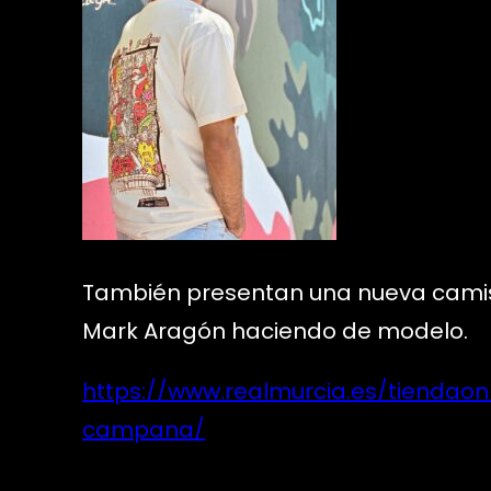
También presentan una nueva camise
Mark Aragón haciendo de modelo.
https://www.realmurcia.es/tiendao
campana/